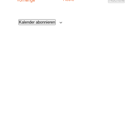
Vorherige
Nächste
Veranstalt
Kalender abonnieren